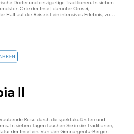
che Dörfer und einzigartige Traditionen. In sieben 
ndsten Orte der Insel, darunter Orosei, 
 Halt auf der Reise ist ein intensives Erlebnis, von 
ndjährigen Geschichte der Nuraghen, ohne die 
 weißen Sandwüsten bis zu den kristallklaren 
as wahre Herz Sardiniens zu entdecken!
AHREN
ia II
beraubende Reise durch die spektakulärsten und 
ns. In sieben Tagen tauchen Sie in die Traditionen, 
atur der Insel ein. Von den Gennargentu-Bergen 