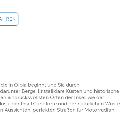
AHREN
die in Olbia beginnt und Sie durch 
runter Berge, kristallklare Küsten und historische 
n eindrucksvollsten Orten der Insel, wie der 
sa, der Insel Carloforte und der natürlichen Wüste 
n Aussichten, perfekten Straßen für Motorradfahrer 
in Olbia und führt durch das Herz Sardiniens und das 