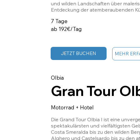
und wilden Landschaften über malerisc
Entdeckung der atemberaubenden Küste
jedem Motorradtouren-Enthusiasten ein
7 Tage
Orte wie die Strände der Costa Rei, d
Piscinas und den herrlichen Strand vo
ab 192€/Tag
Gerichte zu probieren und das authent
Abenteuer für alle, die starke Emotio
JETZT BUCHEN
MEHR ERF
Olbia
Gran Tour Olb
Motorrad + Hotel
Die Grand Tour Olbia I ist eine unverges
spektakulärsten und vielfältigsten Geb
Costa Smeralda bis zu den wilden Berg
Alghero und Castelsardo bis zu den 