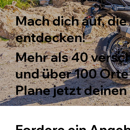
Mach dich auf, die 
entdecken!
Mehr als 40 versc
und über 100 Orte
Plane jetzt deinen
Fordere ein Angeb