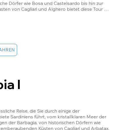
he Dörfer wie Bosa und Castelsardo bis hin zur 
n von Cagliari und Alghero bietet diese Tour 
 einzigartiges Erlebnis. Sie besuchen ikonische 
en Nuraghenpalast von Barumini, die Wüste von 
n La Pelosa und haben die Möglichkeit, typische 
ische Sardinien zu erleben. Ein unvergessliches 
nen und unvergleichliche Schönheit suchen!
AHREN
ia I
sliche Reise, die Sie durch einige der 
iete Sardiniens führt, vom kristallklaren Meer der 
en der Barbagia, von historischen Dörfern wie 
atemberaubenden Küsten von Cagliari und Arbatax.