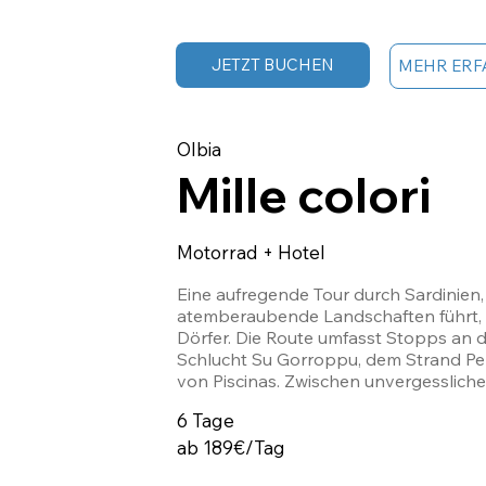
JETZT BUCHEN
MEHR ERF
Olbia
Mille colori
Motorrad + Hotel
Eine aufregende Tour durch Sardinien, 
atemberaubende Landschaften führt, da
Dörfer. Die Route umfasst Stopps an de
Schlucht Su Gorroppu, dem Strand Pelo
von Piscinas. Zwischen unvergessliche
und sardischer Kultur endet die Reise 
6 Tage
kristallklare Meer seiner Küste.
ab 189€/Tag