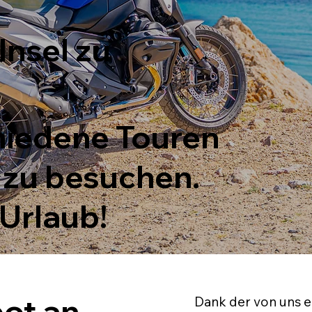
Insel zu
hiedene Touren
 zu besuchen.
 Urlaub!
ot an
Dank der von uns en