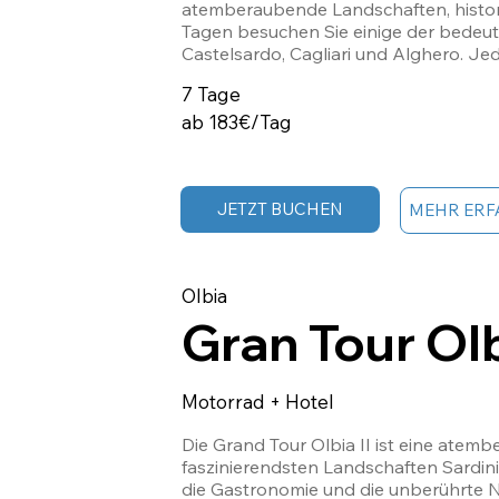
atemberaubende Landschaften, historis
Tagen besuchen Sie einige der bedeute
Castelsardo, Cagliari und Alghero. Jeder
der lokalen Gastronomie bis zur tause
7 Tage
Magie der Natur zu vergessen, von den
Küsten. Eine einmalige Gelegenheit, d
ab 183€/Tag
JETZT BUCHEN
MEHR ERF
Olbia
Gran Tour Olb
Motorrad + Hotel
Die Grand Tour Olbia II ist eine atem
faszinierendsten Landschaften Sardinie
die Gastronomie und die unberührte N